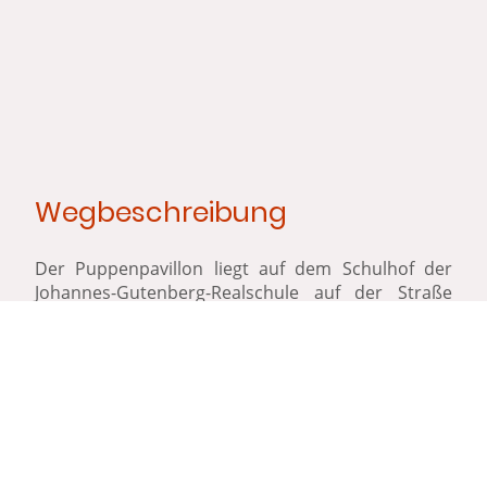
Wegbeschreibung
Der Puppenpavillon liegt auf dem Schulhof der
Johannes-Gutenberg-Realschule auf der Straße
„Kaule“ (bei Hausnummer 19-21) in Bensberg. Sie
gelangen auf den Schulhof über den Fußweg, der
direkt an unserem Theaterschaukasten von der
Kaule abgeht. Eine Betontreppe führt vom unteren
auf den oberen Schulhof, wo sich unser Theater
befindet. Einen barrierefreien Zugang für
Gehbehinderte weisen wir Ihnen gerne auf
telefonische Anfrage.