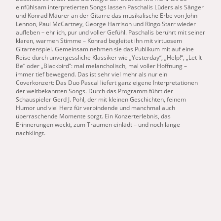
einfühlsam interpretierten Songs lassen Paschalis Lüders als Sänger
und Konrad Mäurer an der Gitarre das musikalische Erbe von John
Lennon, Paul McCartney, George Harrison und Ringo Starr wieder
aufleben – ehrlich, pur und voller Gefühl. Paschalis berührt mit seiner
klaren, warmen Stimme – Konrad begleitet ihn mit virtuosem
Gitarrenspiel. Gemeinsam nehmen sie das Publikum mit auf eine
Reise durch unvergessliche Klassiker wie „Yesterday“, „Help!“, „Let It
Be“ oder „Blackbird“: mal melancholisch, mal voller Hoffnung –
immer tief bewegend. Das ist sehr viel mehr als nur ein
Coverkonzert: Das Duo Pascal liefert ganz eigene Interpretationen
der weltbekannten Songs. Durch das Programm führt der
Schauspieler Gerd J. Pohl, der mit kleinen Geschichten, feinem
Humor und viel Herz für verbindende und manchmal auch
überraschende Momente sorgt. Ein Konzerterlebnis, das
Erinnerungen weckt, zum Träumen einlädt – und noch lange
nachklingt.