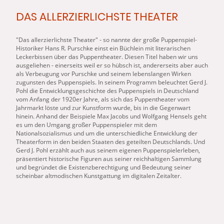
DAS ALLERZIERLICHSTE THEATER
"Das allerzierlichste Theater" - so nannte der große Puppenspiel-
Historiker Hans R. Purschke einst ein Büchlein mit literarischen
Leckerbissen über das Puppentheater. Diesen Titel haben wir uns
ausgeliehen - einerseits weil er so hübsch ist, andererseits aber auch
als Verbeugung vor Purschke und seinem lebenslangen Wirken
zugunsten des Puppenspiels. In seinem Programm beleuchtet Gerd J.
Pohl die Entwicklungsgeschichte des Puppenspiels in Deutschland
vom Anfang der 1920er Jahre, als sich das Puppentheater vom
Jahrmarkt löste und zur Kunstform wurde, bis in die Gegenwart
hinein. Anhand der Beispiele Max Jacobs und Wolfgang Hensels geht
es um den Umgang großer Puppenspieler mit dem
Nationalsozialismus und um die unterschiedliche Entwicklung der
Theaterform in den beiden Staaten des geteilten Deutschlands. Und
Gerd J. Pohl erzählt auch aus seinem eigenen Puppenspielerleben,
präsentiert historische Figuren aus seiner reichhaltigen Sammlung
und begründet die Existenzberechtigung und Bedeutung seiner
scheinbar altmodischen Kunstgattung im digitalen Zeitalter.