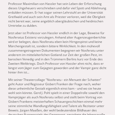
Professor Maximilian von Hassler hat sein Leben der Erforschung
dieses Ungeheuers verschrieben und dafür viel Spott und Ablehnung
erdulden müssen. Er hat sogar seinen Lehrstuhl an der Universität
Greifwald und auch sein Amt als Priester verloren, weil die Obrigkeit
nicht bereit war, seine angeblich abergläubischen und heidnischen
Umtriebe zu dulden.
Jetzt aber ist Professor von Hassler endlich in der Lage, Beweise für
Nosferatus Existenz vorzulegen. Anhand alter Augenzeugenberichte
wird er belegen, dass Nosferatu eben kein Hirngespinst und keine
Märchengestalt ist, sondern bittere Wirklichkeit. In den mühevoll
zusammengetragenen Dokumenten begegnen wir Nosferatu unter
anderem im mittelalterlichen Gotland zur Zeit der großen Pest, im
barocken Venedig und in den Trümmern Berlins kurz vor Ende des
Zweiten Weltkriegs. Doch Professor von Hassler ahnt nicht, dass er
längst vom Jäger zum Gejagten geworden und der Vampir ganz dicht
hinter ihm ist...
Mit seiner Theatercollage "Nosferatu - ein Menuett der Schatten"
geht Autor und Regisseur Gisbert
Franke
n der Frage nach, woher
diese unheimliche Gestalt eigentlich einst kam - und wo sie heute
wohl sein könnte. Gerd J. Pohl spielt in einer Doppelrolle sowohl den
Vampirjäger als auch Nosferatu selbst und stellt beim Vortrag von
Gisbert
Franke
ns meisterhaften Schauergeschichten einmal mehr
seine stimmliche Wandlungsfähigkeit und Talent als Rezitator unter
Beweis. Jürgen Maaßen, der wohl bedeutendste Bildhauer des
deutschen Puppenspiels der Gegenwart, gestaltete die lebensgroße