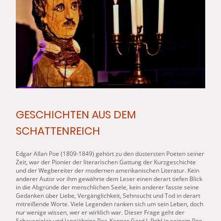
GESCHICHTEN AUS DEM
SCHATTENREICH
Edgar Allan
Poe
(1809-1849) gehört zu den düstersten
Poe
ten seiner
Zeit, war der Pionier der literarischen Gattung der Kurzgeschichte
und der Wegbereiter der modernen amerikanischen Literatur. Kein
anderer Autor vor ihm gewährte
dem
Leser einen derart tiefen Blick
in die Abgründe der menschlichen Seele, kein anderer fasste seine
Gedanken über Liebe, Vergänglichkeit, Sehnsucht und Tod in derart
mitreißende Worte. Viele Legenden ranken sich um sein Leben, doch
nur wenige wissen, wer er wirklich war. Dieser Frage geht der
Schauspieler und langjährige
Poe
-Kenner Gerd J. Pohl in seinem Poe-