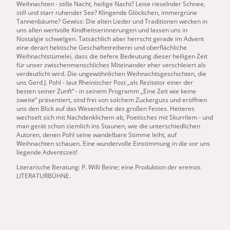
Weihnachten - stille Nacht, heilige Nacht? Leise rieselnder Schnee,
still und starr ruhender See? Klingende Glöckchen, immergrüne
Tannenbäume? Gewiss: Die alten Lieder und Traditionen wecken in
uns allen wertvolle Kindheitserinnerungen und lassen uns in
Nostalgie schwelgen. Tatsächlich aber herrscht gerade im Advent
eine
derart hektische Geschäftetreiberei und oberflächliche
Weihnachtstümelei, dass die tiefere Bedeutung dieser heiligen
Zeit
für unser zwischenmenschliches Miteinander eher verschleiert als
verdeutlicht wird. Die ungewöhnlichen Weihnachtsgeschichten, die
uns Gerd J. Pohl - laut Rheinischer Post „als Rezitator
eine
r der
besten seiner Zunft“ - in seinem Programm „
Eine
Zeit
wie
keine
zweite
“ präsentiert, sind frei von solchem Zuckerguss und eröffnen
uns den Blick auf das Wesentliche des großen Festes. Heiteres
wechselt sich mit Nachdenklichem ab, Poetisches mit Skurrilem - und
man gerät schon ziemlich ins Staunen,
wie
die unterschiedlichen
Autoren, denen Pohl seine wandelbare Stimme leiht, auf
Weihnachten schauen.
Eine
wundervolle Einstimmung in die vor uns
liegende Adventszeit!
Literarische Beratung: P. Willi Beine;
eine
Produktion der eremos
LITERATURBÜHNE.