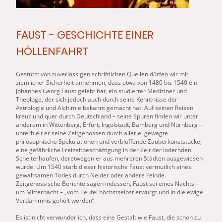
FAUST - GESCHICHTE EINER
HÖLLENFAHRT
Gestützt von zuverlässigen schriftlichen Quellen dürfen wir mit
ziemlicher Sicherheit annehmen, dass etwa von 1480 bis 1540 ein
Johannes Georg
Faust
gelebt hat, ein studierter Mediziner und
Theologe, der sich jedoch auch durch seine Kenntnisse der
Astrologie und Alchimie bekannt gemacht hat. Auf seinen Reisen
kreuz und quer durch Deutschland – seine Spuren finden wir unter
anderem in Wittenberg, Erfurt, Ingolstadt, Bamberg und Nürnberg –
unterhielt er seine Zeitgenossen durch allerlei gewagte
philosophische Spekulationen und verblüffende Zauberkunststücke;
eine gefährliche Freizeitbeschäftigung in der Zeit der lodernden
Scheiterhaufen, deretwegen er aus mehreren Städten ausgewiesen
wurde. Um 1540 starb dieser historische
Faust
vermutlich eines
gewaltsamen Todes durch Neider oder andere Feinde.
Zeitgenössische Berichte sagen indessen,
Faust
sei eines Nachts –
um Mitternacht – „vom Teufel höchstselbst erwürgt und in die ewige
Verdammnis geholt worden“.
Es ist nicht verwunderlich, dass eine Gestalt wie
Faust
, die schon zu