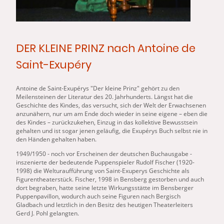
DER KLEINE PRINZ nach Antoine de
Saint-Exupéry
Antoine de Saint-Exupérys "
Der
kleine
Prinz
" gehört zu den
Meilensteinen
der
Literatur des 20. Jahrhunderts. Längst hat die
Geschichte des Kindes, das versucht, sich
der
Welt
der
Erwachsenen
anzunähern, nur um am Ende doch wieder in seine eigene – eben die
des Kindes – zurückzukehen, Einzug in das kollektive Bewusstsein
gehalten und ist sogar jenen geläufig, die Exupérys Buch selbst nie in
den Händen gehalten haben.
1949/1950 - noch vor Erscheinen
der
deutschen Buchausgabe -
inszenierte
der
bedeutende Puppenspieler Rudolf Fischer (1920-
1998) die Welturaufführung von Saint-Exuperys Geschichte als
Figurentheaterstück. Fischer, 1998 in Bensberg gestorben und auch
dort begraben, hatte seine letzte Wirkungsstätte im Bensberger
Puppenpavillon, wodurch auch seine Figuren nach Bergisch
Gladbach und letztlich in den Besitz des heutigen Theaterleiters
Gerd J. Pohl gelangten.