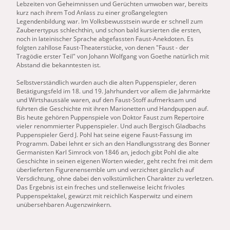
Lebzeiten von Geheimnissen und Gerüchten umwoben war, bereits
kurz nach ihrem Tod Anlass zu einer großangelegten
Legendenbildung war. Im Volksbewusstsein wurde er schnell zum
Zauberertypus schlechthin, und schon bald kursierten die ersten,
noch in lateinischer Sprache abgefassten
Faust
-Anekdoten. Es
folgten zahllose
Faust
-Theaterstücke, von denen "
Faust
- der
Tragödie erster Teil" von Johann Wolfgang von Goethe natürlich mit
Abstand die bekanntesten ist.
Selbstverständlich wurden auch die alten Puppenspieler, deren
Betätigungsfeld im 18. und 19. Jahrhundert vor allem die Jahrmärkte
und Wirtshaussäle waren, auf den
Faust
-Stoff aufmerksam und
führten die Geschichte mit ihren Marionetten und Handpuppen auf.
Bis heute gehören Puppenspiele von Doktor
Faust
zum Repertoire
vieler renommierter Puppenspieler. Und auch Bergisch Gladbachs
Puppenspieler Gerd J. Pohl hat seine eigene
Faust
-Fassung im
Programm. Dabei lehnt er sich an den Handlungsstrang des Bonner
Germanisten Karl Simrock von 1846 an, jedoch gibt Pohl die alte
Geschichte in seinen eigenen Worten wieder, geht recht frei mit dem
überlieferten Figurenensemble um und verzichtet gänzlich auf
Versdichtung, ohne dabei den volkstümlichen Charakter zu verletzen.
Das Ergebnis ist ein freches und stellenweise leicht frivoles
Puppenspektakel, gewürzt mit reichlich Kasperwitz und einem
unübersehbaren Augenzwinkern.