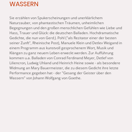
WASSERN
Sie erzählen von Spukerscheinungen und unerklärlichem
Naturzauber, von phantastischen Träumen, unheimlichen
Begegnungen und den großen menschlichen Gefühlen wie Liebe und
Hass, Trauer und Glück: die deutschen Balladen. Hochdramatische
Gedichte, die nun von Gerd J. Pohl ("als Rezitator einer
der
besten
seiner Zunft", Rheinische Post), Manuele Klein und Detlev Weigand in
einem Programm aus kunstvoll gesprochenem Wort, Musik und
Klängen zu ganz neuem Leben erweckt werden. Zur Aufführung
kommen u.a. Balladen von Conrad Ferdinand Meyer, Detlef von
Liliencron, Ludwig Uhland und Heinrich Heine sowie - als besondere
Widmung an Mary Bauermeister, die zu diesem Gedicht ihre letzte
Performance gegeben hat -
der
"
Gesang
der
Geister
über den
Wassern" von Johann Wolfgang von Goethe.