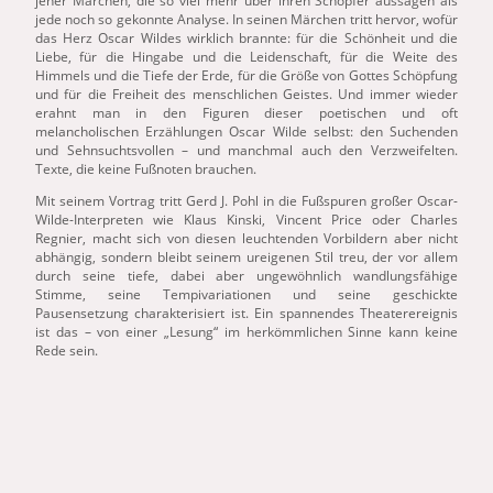
jener Märchen,
die
so viel mehr über ihren Schöpfer aussagen als
jede noch so gekonnte Analyse. In seinen Märchen tritt hervor, wofür
das Herz Oscar Wildes wirklich brannte: für
die
Schönheit
und
die
Liebe, für
die
Hingabe
und
die
Leidenschaft, für
die
Weite des
Himmels
und
die
Tiefe der Erde, für
die
Größe von Gottes Schöpfung
und
für
die
Freiheit des menschlichen Geistes.
Und
immer wieder
erahnt man in den Figuren
die
ser poetischen
und
oft
melancholischen Erzählungen Oscar Wilde selbst: den Suchenden
und
Sehnsuchtsvollen –
und
manchmal auch den Verzweifelten.
Texte,
die
keine Fußnoten brauchen.
Mit seinem Vortrag tritt Gerd J. Pohl in
die
Fußspuren großer Oscar-
Wilde-Interpreten wie Klaus Kinski, Vincent Price oder Charles
Regnier, macht sich von
die
sen leuchtenden Vorbildern aber nicht
abhängig, sondern bleibt seinem ureigenen Stil treu, der vor allem
durch seine tiefe, dabei aber ungewöhnlich wandlungsfähige
Stimme, seine Tempivariationen
und
seine geschickte
Pausensetzung charakterisiert ist. Ein spannendes Theaterereignis
ist das – von einer „Lesung“ im herkömmlichen Sinne kann keine
Rede sein.