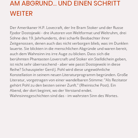
AM ABGRUND... UND EINEN SCHRITT
WEITER
Der
Am
erikaner H.P. Lovecraft, der Ire Bram Stoker und der Russe
Fjodor Dostojewki - dre iAutoren von Weltformat und Weltruhm, drei
Söhne des 19. Jahrhunderts, drei scharfe Beobachter ihrer
Zeitgenossen, denen auch das nicht verborgen blieb, was im Dunklen
lauerte. Sie blickten in die menschlichen Abgründe und waren bereit,
auch dem Wahnsinn ins irre Auge zu blicken. Dass sich die
berühmten Phantasten Lovercraft und Stoker ein Stelldichein geben,
ist nicht sehr überraschend - aber wie passt Dostojewski in diese
Reihe? Schauspieler Gerd J. Pohl wird diese ungewöhnliche
Konstellation in seinem neuen Literaturprogramm begründen. Große
Literatur, vorgetragen von einer wandelbaren Stimme: "Als Rezitator
gehört Pohl zu den besten seiner Zunft." (Rheinische Post). Ein
Abend, der dort beginnt, wo der Verstand endet.
Wahnsinnsgeschichten sind das - im wahrsten Sinn des Wortes.